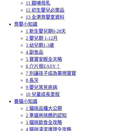
11 餵哺母乳
12 初生嬰兒必需品
13 全港育嬰室資料
育嬰小知識
1 新生嬰兒期0-28天
2 嬰兒期 1-12月
3 幼兒期1-3歲
4 副食品
5 寶寶安眠全天略
6 介片很EASY！
7 別讓孩子成為電視寶寶
8 長牙
9 嬰兒常見疾病
10 兒童成長里程
養貓小知識
1 貓咪品種大公開
2 準貓爸咪媽的認知
3 貓咪飲食全攻略
4 貓咪清潔護理全攻略