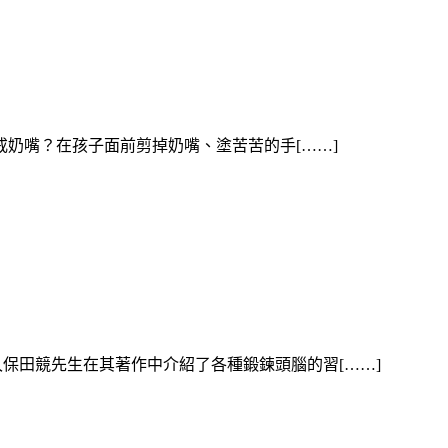
奶嘴？在孩子面前剪掉奶嘴、塗苦苦的手[……]
保田競先生在其著作中介紹了各種鍛鍊頭腦的習[……]