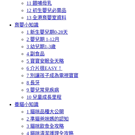
11 餵哺母乳
12 初生嬰兒必需品
13 全港育嬰室資料
育嬰小知識
1 新生嬰兒期0-28天
2 嬰兒期 1-12月
3 幼兒期1-3歲
4 副食品
5 寶寶安眠全天略
6 介片很EASY！
7 別讓孩子成為電視寶寶
8 長牙
9 嬰兒常見疾病
10 兒童成長里程
養貓小知識
1 貓咪品種大公開
2 準貓爸咪媽的認知
3 貓咪飲食全攻略
4 貓咪清潔護理全攻略